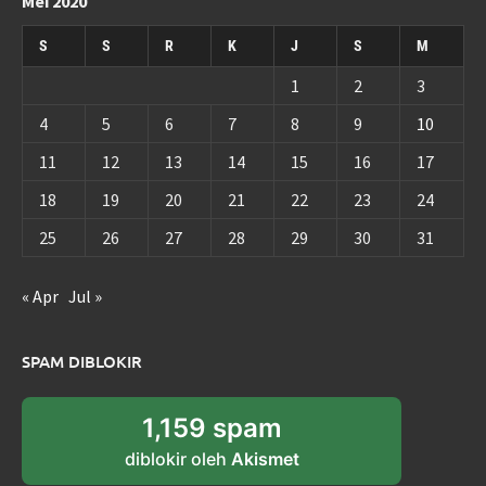
Mei 2020
S
S
R
K
J
S
M
1
2
3
4
5
6
7
8
9
10
11
12
13
14
15
16
17
18
19
20
21
22
23
24
25
26
27
28
29
30
31
« Apr
Jul »
SPAM DIBLOKIR
1,159 spam
diblokir oleh
Akismet