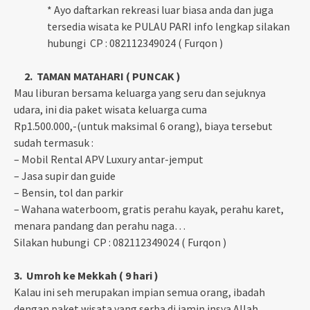
* Ayo daftarkan rekreasi luar biasa anda dan juga
tersedia wisata ke PULAU PARI info lengkap silakan
hubungi CP : 082112349024 ( Furqon )
2. TAMAN MATAHARI ( PUNCAK )
Mau liburan bersama keluarga yang seru dan sejuknya
udara, ini dia paket wisata keluarga cuma
Rp1.500.000,-(untuk maksimal 6 orang), biaya tersebut
sudah termasuk :
– Mobil Rental APV Luxury antar-jemput
– Jasa supir dan guide
– Bensin, tol dan parkir
– Wahana waterboom, gratis perahu kayak, perahu karet,
menara pandang dan perahu naga…
Silakan hubungi CP : 082112349024 ( Furqon )
3. Umroh ke Mekkah ( 9 hari )
Kalau ini seh merupakan impian semua orang, ibadah
dengan paket wisata yang serba di jamin insya Allah