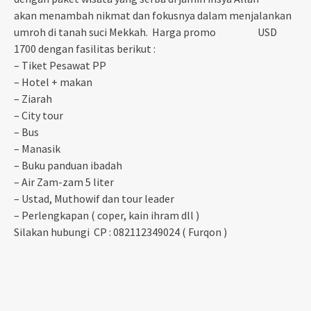
akan menambah nikmat dan fokusnya dalam menjalankan
umroh di tanah suci Mekkah. Harga promo USD
1700 dengan fasilitas berikut :
– Tiket Pesawat PP
– Hotel + makan
– Ziarah
– City tour
– Bus
– Manasik
– Buku panduan ibadah
– Air Zam-zam 5 liter
– Ustad, Muthowif dan tour leader
– Perlengkapan ( coper, kain ihram dll )
Silakan hubungi CP : 082112349024 ( Furqon )