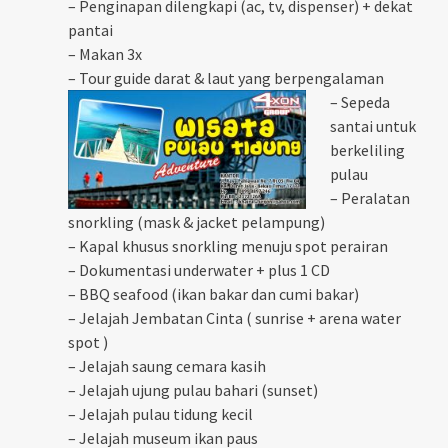
– Penginapan dilengkapi (ac, tv, dispenser) + dekat
pantai
– Makan 3x
– Tour guide darat & laut yang berpengalaman
– Sepeda
santai untuk
berkeliling
pulau
– Peralatan
snorkling (mask & jacket pelampung)
– Kapal khusus snorkling menuju spot perairan
– Dokumentasi underwater + plus 1 CD
– BBQ seafood (ikan bakar dan cumi bakar)
– Jelajah Jembatan Cinta ( sunrise + arena water
spot )
– Jelajah saung cemara kasih
– Jelajah ujung pulau bahari (sunset)
– Jelajah pulau tidung kecil
– Jelajah museum ikan paus