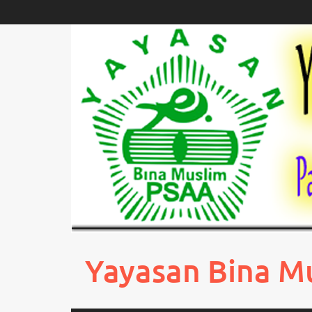
Skip
to
content
Yayasan Bina M