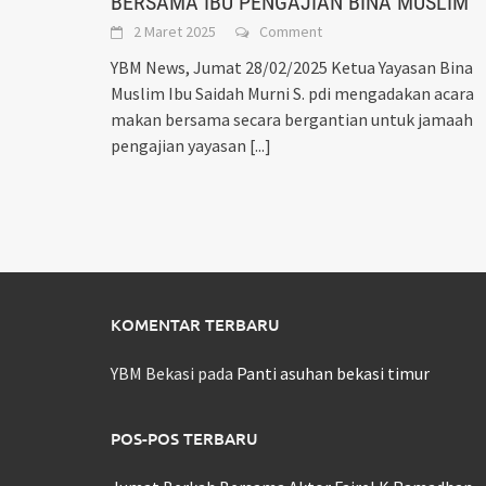
BERSAMA IBU PENGAJIAN BINA MUSLIM
2 Maret 2025
Comment
YBM News, Jumat 28/02/2025 Ketua Yayasan Bina
Muslim Ibu Saidah Murni S. pdi mengadakan acara
makan bersama secara bergantian untuk jamaah
pengajian yayasan
[...]
KOMENTAR TERBARU
YBM Bekasi
pada
Panti asuhan bekasi timur
POS-POS TERBARU