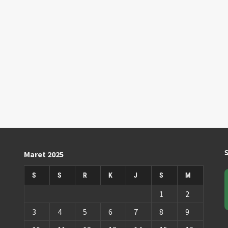
Maret 2025
S
S
R
K
J
S
M
1
2
3
4
5
6
7
8
9