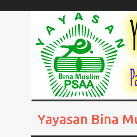
Skip
to
content
Yayasan Bina M