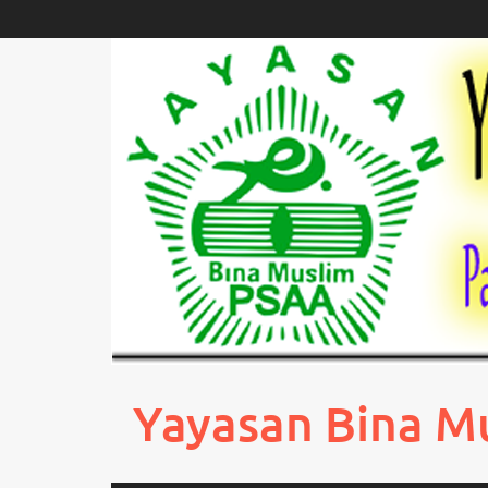
Skip
to
content
Yayasan Bina M