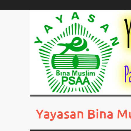
Skip
to
content
Yayasan Bina M