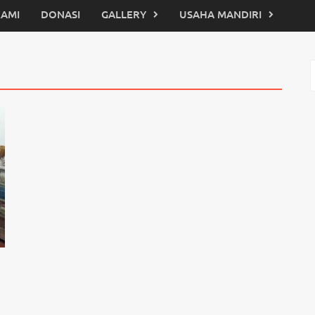
KAMI
DONASI
GALLERY
USAHA MANDIRI
C
u
i