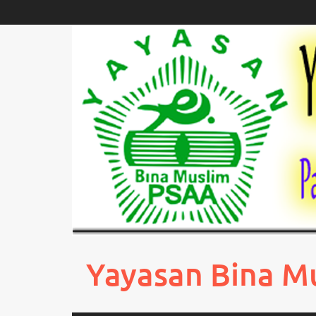
Skip
to
content
Yayasan Bina M