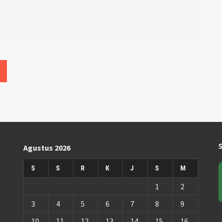
Agustus 2026
S
S
R
K
J
S
M
1
2
3
4
5
6
7
8
9
10
11
12
13
14
15
16