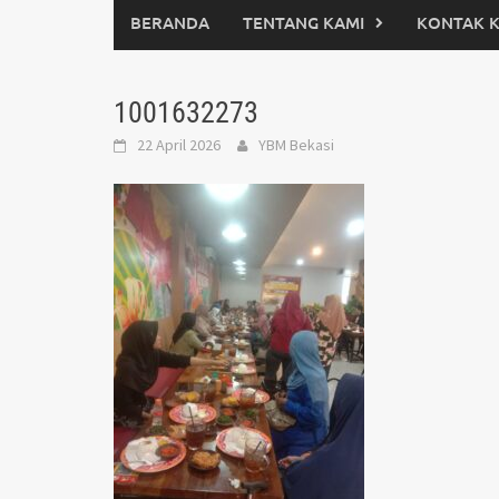
BERANDA
TENTANG KAMI
KONTAK 
1001632273
22 April 2026
YBM Bekasi