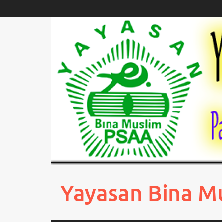
Skip
to
content
Yayasan Bina M