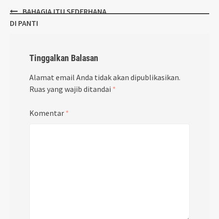
Post
BAHAGIA ITU SEDERHANA
navigation
DI PANTI
Tinggalkan Balasan
Alamat email Anda tidak akan dipublikasikan.
Ruas yang wajib ditandai
*
Komentar
*