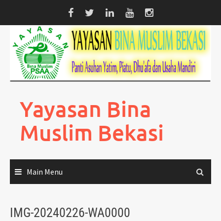
Skip
to
content
Yayasan Bina
Muslim Bekasi
Main Menu
IMG-20240226-WA0000