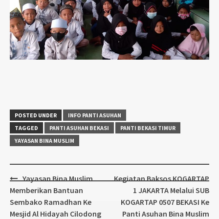
POSTED UNDER
INFO PANTI ASUHAN
TAGGED
PANTI ASUHAN BEKASI
PANTI BEKASI TIMUR
YAYASAN BINA MUSLIM
Post
Yayasan Bina Muslim
Kegiatan Baksos KOGARTAP
navigation
Memberikan Bantuan
1 JAKARTA Melalui SUB
Sembako Ramadhan Ke
KOGARTAP 0507 BEKASI Ke
Mesjid Al Hidayah Cilodong
Panti Asuhan Bina Muslim