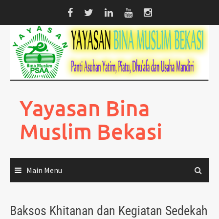
Skip
to
content
Yayasan Bina
Muslim Bekasi
Main Menu
Baksos Khitanan dan Kegiatan Sedekah