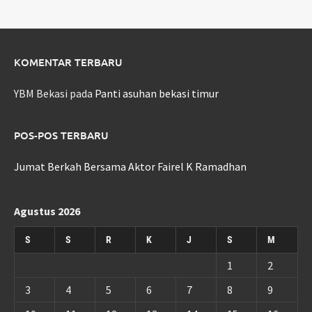
KOMENTAR TERBARU
YBM Bekasi
pada
Panti asuhan bekasi timur
POS-POS TERBARU
Jumat Berkah Bersama Aktor Fairel K Ramadhan
Agustus 2026
S
S
R
K
J
S
M
1
2
3
4
5
6
7
8
9