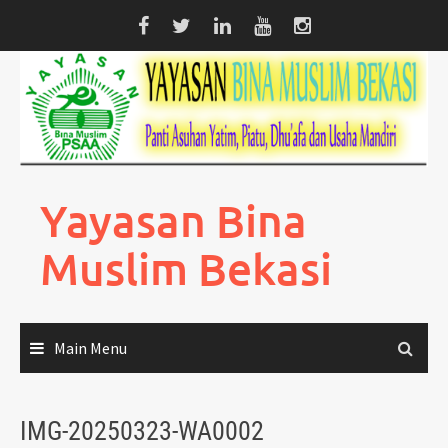
Skip
to
content
Yayasan Bina
Muslim Bekasi
Main Menu
IMG-20250323-WA0002