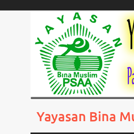
Skip
to
content
Yayasan Bina M