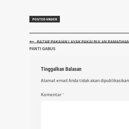
POSTED UNDER
Post
BAZAR PAKAIAN LAYAK PAKAI BULAN RAMADHAN
navigation
PANTI GABUS
Tinggalkan Balasan
Alamat email Anda tidak akan dipublikasikan
Komentar
*