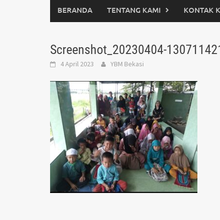
BERANDA
TENTANG KAMI
KONTAK 
Screenshot_20230404-13071142
4 April 2023
YBM Bekasi