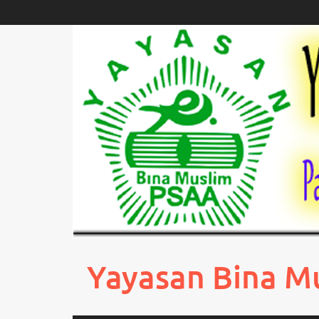
Skip
to
content
Yayasan Bina M