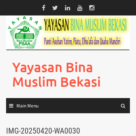
Skip
to
content
Yayasan Bina
Muslim Bekasi
Main Menu
IMG-20250420-WA0030