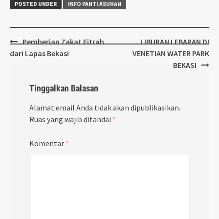
POSTED UNDER
INFO PANTI ASUHAN
Post
Pemberian Zakat Fitrah
LIBURAN LEBARAN DI
navigation
dari Lapas Bekasi
VENETIAN WATER PARK
BEKASI
Tinggalkan Balasan
Alamat email Anda tidak akan dipublikasikan.
Ruas yang wajib ditandai
*
Komentar
*