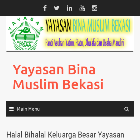
Skip
to
content
Yayasan Bina
Muslim Bekasi
Main Menu
Halal Bihalal Keluarga Besar Yayasan