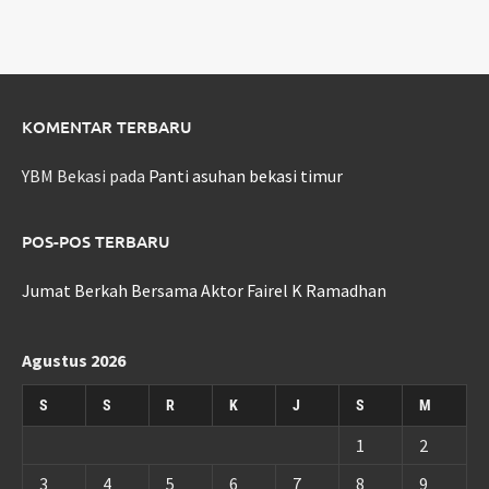
KOMENTAR TERBARU
YBM Bekasi
pada
Panti asuhan bekasi timur
POS-POS TERBARU
Jumat Berkah Bersama Aktor Fairel K Ramadhan
Agustus 2026
S
S
R
K
J
S
M
1
2
3
4
5
6
7
8
9