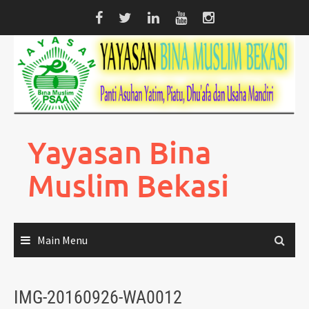
Skip
to
content
Yayasan Bina
Muslim Bekasi
Main Menu
IMG-20160926-WA0012