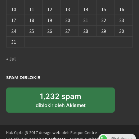
10
11
12
13
14
15
16
17
18
19
20
21
22
23
24
25
26
27
28
29
30
31
« Jul
SPAM DIBLOKIR
1,232 spam
diblokir oleh
Akismet
Hak Cipta @ 2017 design web oleh Furqon Centre
WhatsApp us