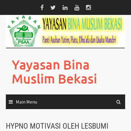
Skip
to
content
Yayasan Bina
Muslim Bekasi
Main Menu
HYPNO MOTIVASI OLEH LESBUMI