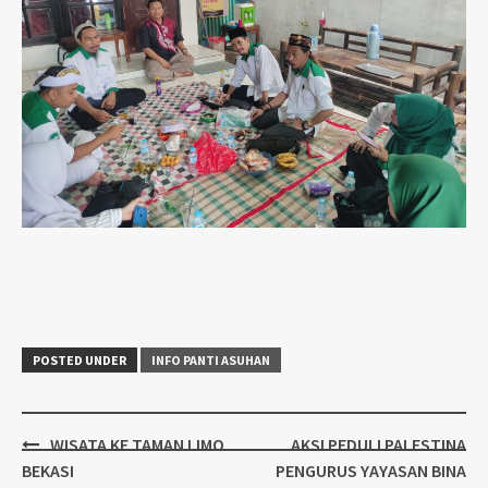
POSTED UNDER
INFO PANTI ASUHAN
Post
WISATA KE TAMAN LIMO
AKSI PEDULI PALESTINA
navigation
BEKASI
PENGURUS YAYASAN BINA