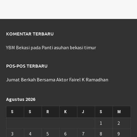
KOMENTAR TERBARU
YBM Bekasi
pada
Panti asuhan bekasi timur
POS-POS TERBARU
Jumat Berkah Bersama Aktor Fairel K Ramadhan
Agustus 2026
S
S
R
K
J
S
M
1
2
3
4
5
6
7
8
9