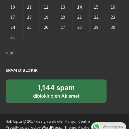
10
11
12
13
14
15
16
17
18
19
20
21
22
23
24
25
26
27
28
29
30
31
« Jul
SPAM DIBLOKIR
1,144 spam
diblokir oleh
Akismet
Hak Cipta @ 2017 design web oleh Furqon Centre
WhatsApp us
Proudly powered by
WordPress
.
|
Theme: Awaken by
ThemezHut
.