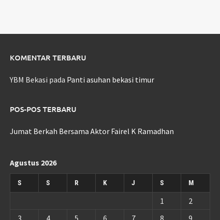
KOMENTAR TERBARU
YBM Bekasi
pada
Panti asuhan bekasi timur
POS-POS TERBARU
Jumat Berkah Bersama Aktor Fairel K Ramadhan
Agustus 2026
S
S
R
K
J
S
M
1
2
3
4
5
6
7
8
9