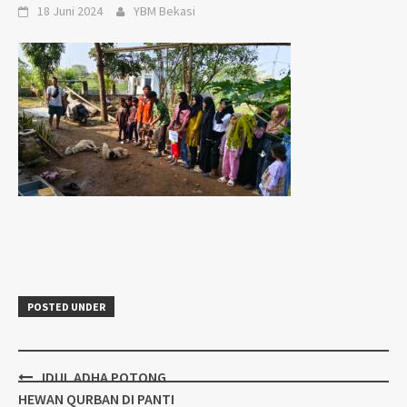
18 Juni 2024
YBM Bekasi
POSTED UNDER
Post
IDUL ADHA POTONG
navigation
HEWAN QURBAN DI PANTI