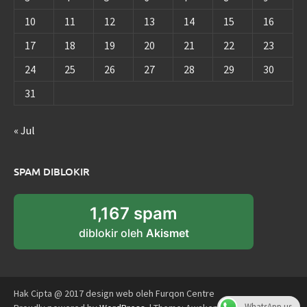
10
11
12
13
14
15
16
17
18
19
20
21
22
23
24
25
26
27
28
29
30
31
« Jul
SPAM DIBLOKIR
1,167 spam
diblokir oleh
Akismet
Hak Cipta @ 2017 design web oleh Furqon Centre
WhatsApp us