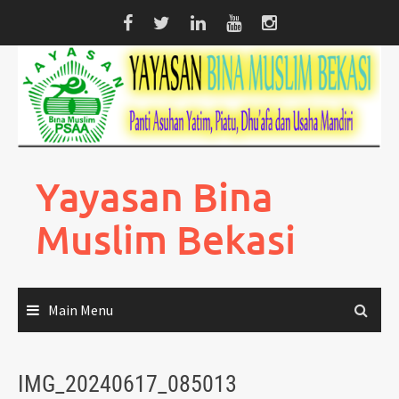
Skip
to
content
Yayasan Bina
Muslim Bekasi
Main Menu
IMG_20240617_085013