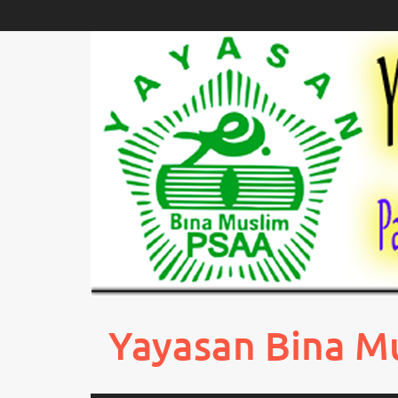
Skip
to
content
Yayasan Bina M