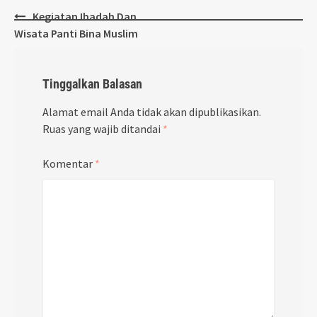
Post
Kegiatan Ibadah Dan
navigation
Wisata Panti Bina Muslim
Tinggalkan Balasan
Alamat email Anda tidak akan dipublikasikan.
Ruas yang wajib ditandai
*
Komentar
*