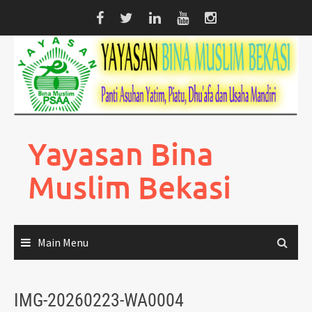
Skip
to
content
Yayasan Bina
Muslim Bekasi
Main Menu
IMG-20260223-WA0004