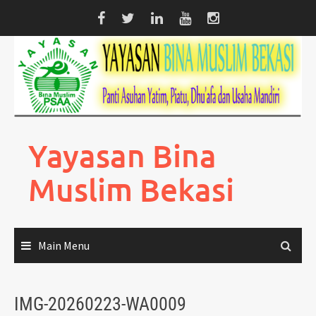
Skip
to
content
Yayasan Bina
Muslim Bekasi
Main Menu
IMG-20260223-WA0009