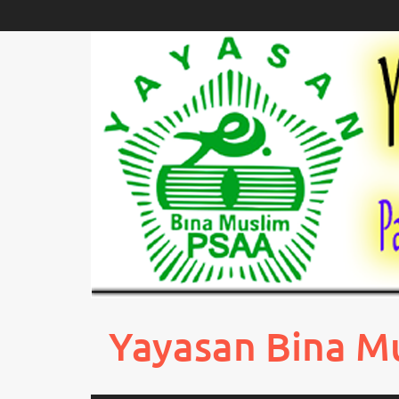
Skip
to
content
Yayasan Bina M