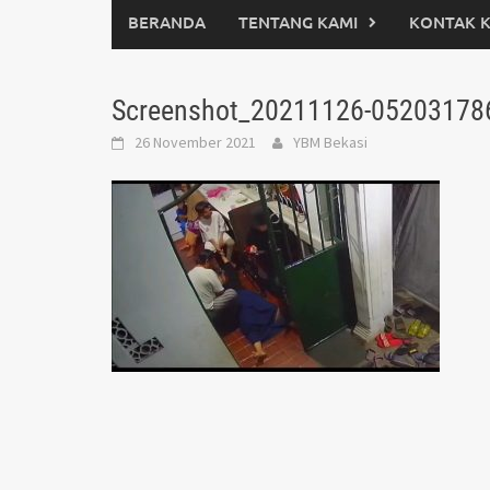
BERANDA
TENTANG KAMI
KONTAK 
Screenshot_20211126-05203178
26 November 2021
YBM Bekasi