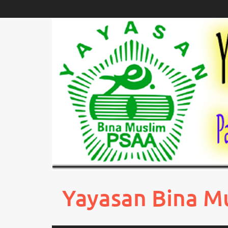
Skip
to
content
Yayasan Bina M