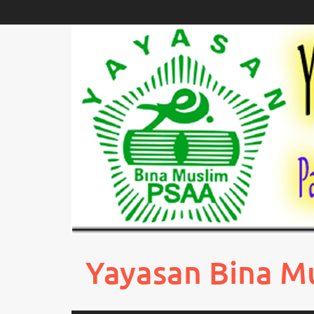
Skip
to
content
Yayasan Bina M