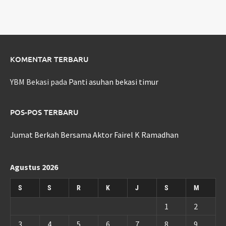
KOMENTAR TERBARU
YBM Bekasi
pada
Panti asuhan bekasi timur
POS-POS TERBARU
Jumat Berkah Bersama Aktor Fairel K Ramadhan
Agustus 2026
S
S
R
K
J
S
M
1
2
3
4
5
6
7
8
9