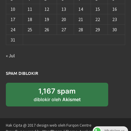
10
11
12
13
14
15
16
17
18
19
20
21
22
23
24
25
26
27
28
29
30
31
« Jul
SPAM DIBLOKIR
1,167 spam
diblokir oleh
Akismet
Hak Cipta @ 2017 design web oleh Furqon Centre
WhatsApp us