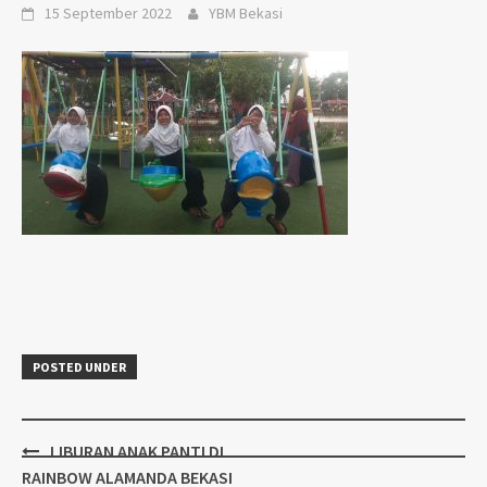
15 September 2022
YBM Bekasi
POSTED UNDER
Post
LIBURAN ANAK PANTI DI
navigation
RAINBOW ALAMANDA BEKASI