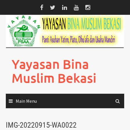
Skip
to
content
Yayasan Bina
Muslim Bekasi
Main Menu
IMG-20220915-WA0022