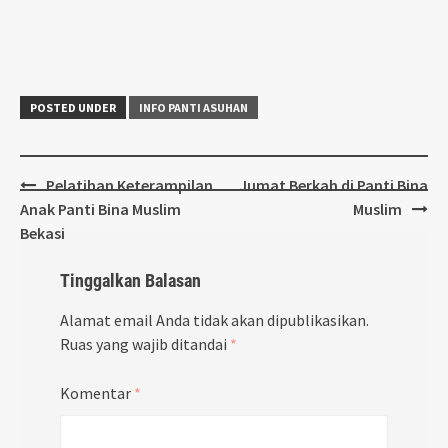
POSTED UNDER
INFO PANTI ASUHAN
Post
Pelatihan Keterampilan
Jumat Berkah di Panti Bina
navigation
Anak Panti Bina Muslim
Muslim
Bekasi
Tinggalkan Balasan
Alamat email Anda tidak akan dipublikasikan.
Ruas yang wajib ditandai
*
Komentar
*