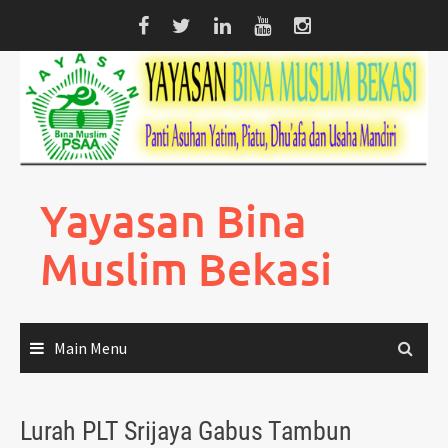
Skip
to
content
Yayasan Bina
Muslim Bekasi
Main Menu
Lurah PLT Srijaya Gabus Tambun