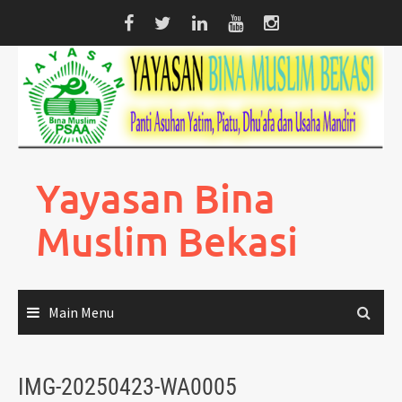
Skip
to
content
Yayasan Bina
Muslim Bekasi
Main Menu
IMG-20250423-WA0005