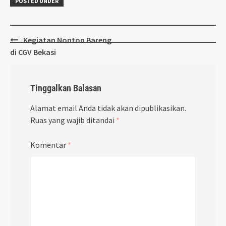
POSTED UNDER
Post
Kegiatan Nonton Bareng
navigation
di CGV Bekasi
Tinggalkan Balasan
Alamat email Anda tidak akan dipublikasikan.
Ruas yang wajib ditandai
*
Komentar
*