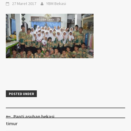
27 Maret 2017
YBM Bekasi
POSTED UNDER
Post
Panti asuhan bekasi
navigation
timur