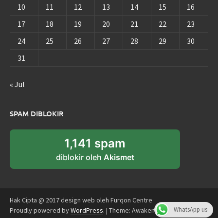
10
11
12
13
14
15
16
17
18
19
20
21
22
23
24
25
26
27
28
29
30
31
« Jul
SPAM DIBLOKIR
1,141 spam
diblokir oleh
Akismet
Hak Cipta @ 2017 design web oleh Furqon Centre
WhatsApp us
Proudly powered by
WordPress
.
|
Theme: Awaken by
ThemezHut
.