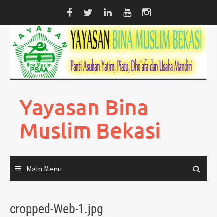
Skip
to
content
Yayasan Bina
Muslim Bekasi
Main Menu
cropped-Web-1.jpg