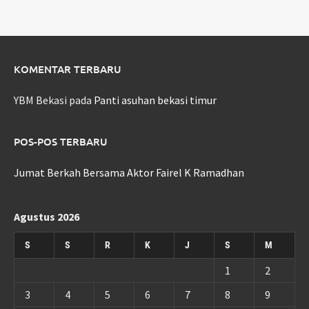
KOMENTAR TERBARU
YBM Bekasi
pada
Panti asuhan bekasi timur
POS-POS TERBARU
Jumat Berkah Bersama Aktor Fairel K Ramadhan
Agustus 2026
S
S
R
K
J
S
M
1
2
3
4
5
6
7
8
9