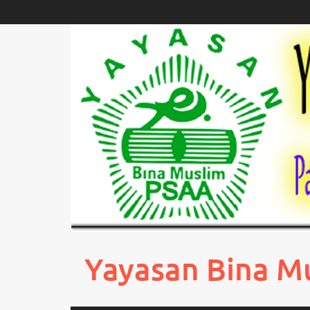
Skip
to
content
Yayasan Bina M