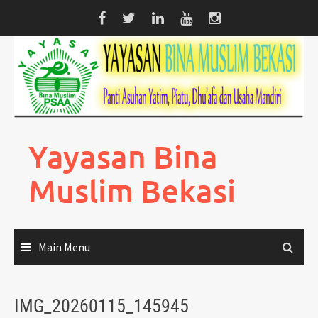
Skip
to
content
Yayasan Bina
Muslim Bekasi
Main Menu
IMG_20260115_145945