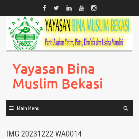
Skip
to
content
Yayasan Bina
Muslim Bekasi
Main Menu
IMG-20231222-WA0014