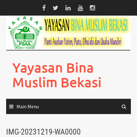
Skip
to
content
Yayasan Bina
Muslim Bekasi
Main Menu
IMG-20231219-WA0000