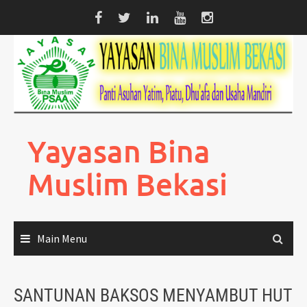
Skip
to
content
Yayasan Bina
Muslim Bekasi
Main Menu
SANTUNAN BAKSOS MENYAMBUT HUT