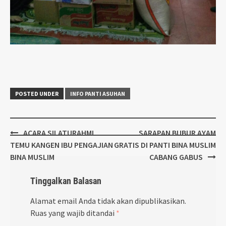
POSTED UNDER
INFO PANTI ASUHAN
Post
ACARA SILATURAHMI
SARAPAN BUBUR AYAM
navigation
TEMU KANGEN IBU PENGAJIAN
GRATIS DI PANTI BINA MUSLIM
BINA MUSLIM
CABANG GABUS
Tinggalkan Balasan
Alamat email Anda tidak akan dipublikasikan.
Ruas yang wajib ditandai
*