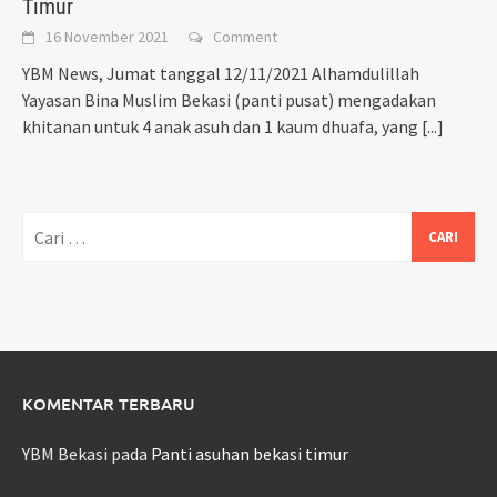
Timur
16 November 2021
Comment
YBM News, Jumat tanggal 12/11/2021 Alhamdulillah
Yayasan Bina Muslim Bekasi (panti pusat) mengadakan
khitanan untuk 4 anak asuh dan 1 kaum dhuafa, yang
[...]
Cari
untuk:
KOMENTAR TERBARU
YBM Bekasi
pada
Panti asuhan bekasi timur