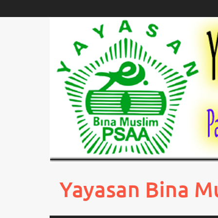
Skip
to
content
Yayasan Bina M