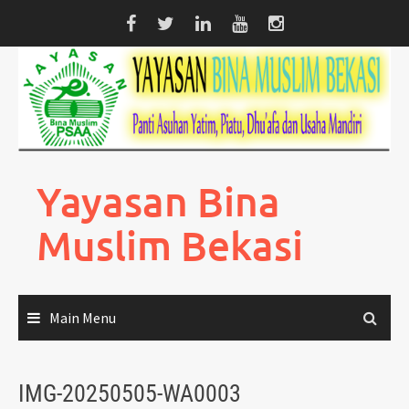
Skip
to
content
Yayasan Bina
Muslim Bekasi
Main Menu
IMG-20250505-WA0003