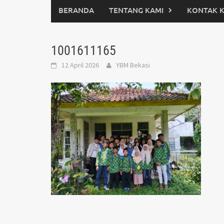
BERANDA
TENTANG KAMI
KONTAK 
1001611165
12 April 2026
YBM Bekasi