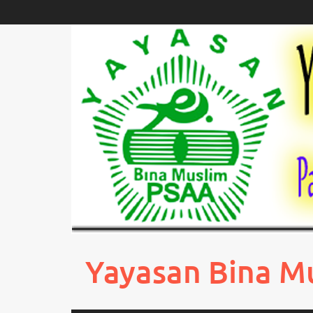
Skip
to
content
Yayasan Bina M