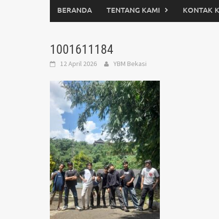
BERANDA
TENTANG KAMI
KONTAK 
1001611184
12 April 2026
YBM Bekasi