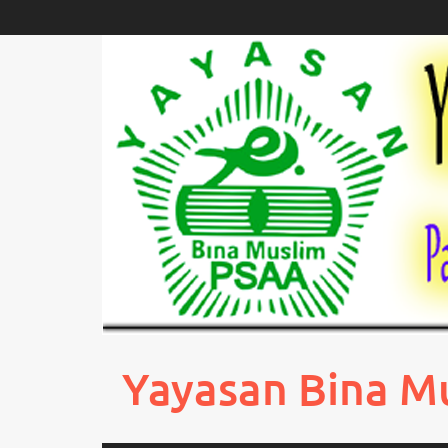
Skip
to
content
Yayasan Bina M