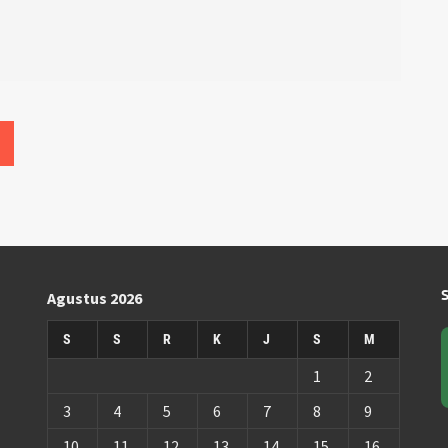
Agustus 2026
S
S
R
K
J
S
M
1
2
3
4
5
6
7
8
9
10
11
12
13
14
15
16