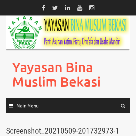
Skip
to
content
Yayasan Bina
Muslim Bekasi
Main Menu
Screenshot_20210509-201732973-1