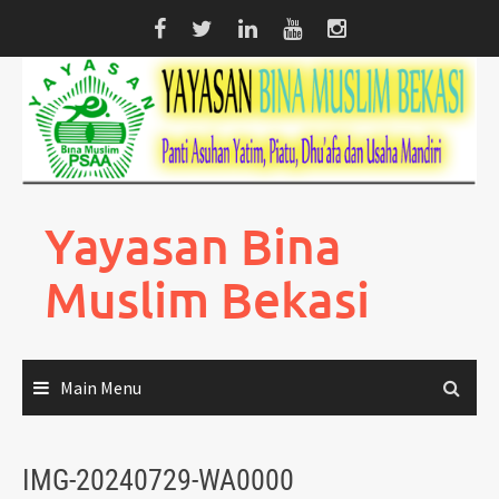
Skip
to
content
Yayasan Bina
Muslim Bekasi
Main Menu
IMG-20240729-WA0000