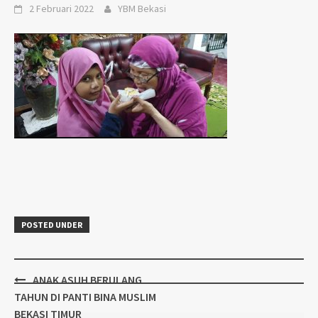
2 Februari 2022
YBM Bekasi
POSTED UNDER
Post
ANAK ASUH BERULANG
navigation
TAHUN DI PANTI BINA MUSLIM
BEKASI TIMUR