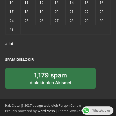
10
11
12
13
14
15
16
17
18
19
20
21
22
23
24
25
26
27
28
29
30
31
« Jul
SPAM DIBLOKIR
1,179 spam
diblokir oleh
Akismet
Hak Cipta @ 2017 design web oleh Furqon Centre
WhatsApp us
Proudly powered by
WordPress
.
|
Theme: Awaken by
ThemezHut
.