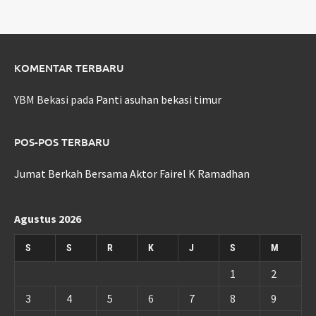
KOMENTAR TERBARU
YBM Bekasi
pada
Panti asuhan bekasi timur
POS-POS TERBARU
Jumat Berkah Bersama Aktor Fairel K Ramadhan
Agustus 2026
S
S
R
K
J
S
M
1
2
3
4
5
6
7
8
9