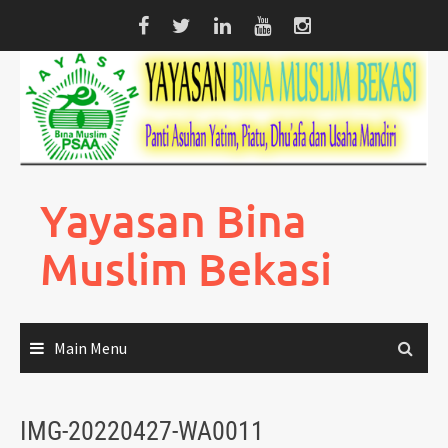
Skip
to
content
Yayasan Bina
Muslim Bekasi
Main Menu
IMG-20220427-WA0011