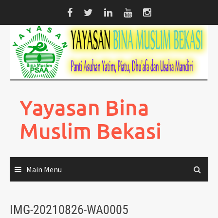
Skip
to
content
Yayasan Bina
Muslim Bekasi
Main Menu
IMG-20210826-WA0005