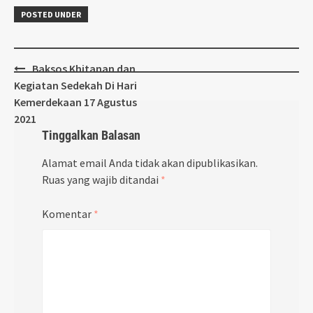
POSTED UNDER
Post
Baksos Khitanan dan
navigation
Kegiatan Sedekah Di Hari
Kemerdekaan 17 Agustus
2021
Tinggalkan Balasan
Alamat email Anda tidak akan dipublikasikan.
Ruas yang wajib ditandai
*
Komentar
*