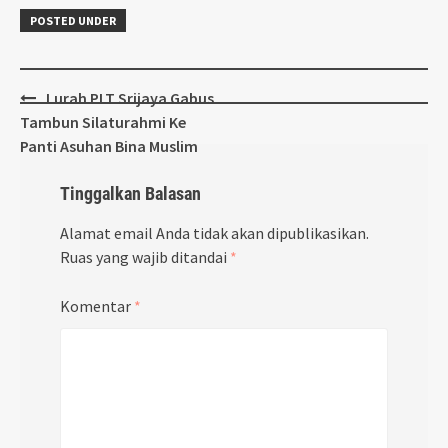
POSTED UNDER
Post
Lurah PLT Srijaya Gabus
navigation
Tambun Silaturahmi Ke
Panti Asuhan Bina Muslim
Tinggalkan Balasan
Alamat email Anda tidak akan dipublikasikan.
Ruas yang wajib ditandai
*
Komentar
*