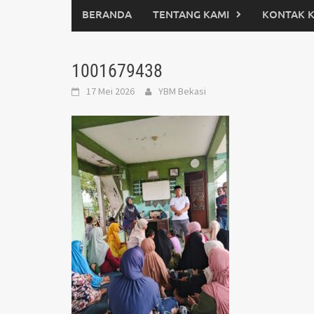
BERANDA
TENTANG KAMI
KONTAK 
1001679438
17 Mei 2026
YBM Bekasi