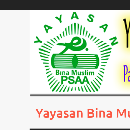
Skip
to
content
Yayasan Bina M