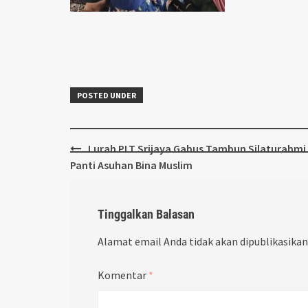
POSTED UNDER
Post
Lurah PLT Srijaya Gabus Tambun Silaturahmi
navigation
Panti Asuhan Bina Muslim
Tinggalkan Balasan
Alamat email Anda tidak akan dipublikasikan
Komentar
*