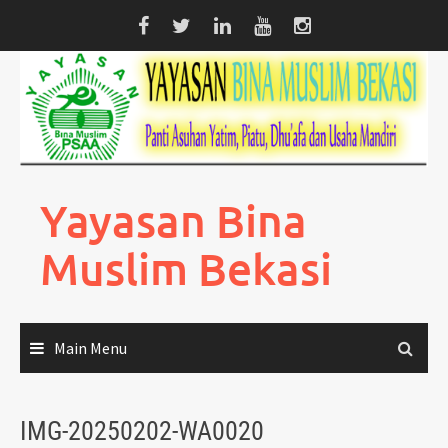
Skip
to
content
Yayasan Bina
Muslim Bekasi
Main Menu
IMG-20250202-WA0020