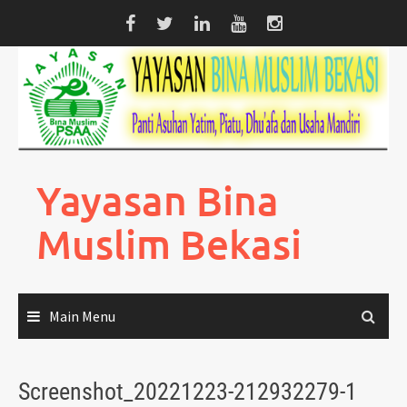
Skip
to
content
Yayasan Bina
Muslim Bekasi
Main Menu
Screenshot_20221223-212932279-1