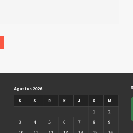
Agustus 2026
S
S
R
K
J
S
M
1
2
3
4
5
6
7
8
9
10
11
12
13
14
15
16