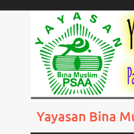
Skip
to
content
Yayasan Bina M