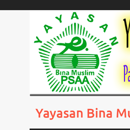
Skip
to
content
Yayasan Bina M