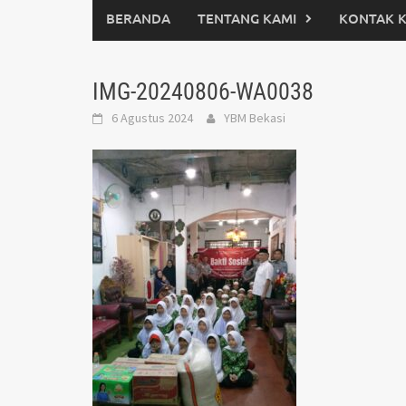
BERANDA
TENTANG KAMI
KONTAK 
IMG-20240806-WA0038
6 Agustus 2024
YBM Bekasi