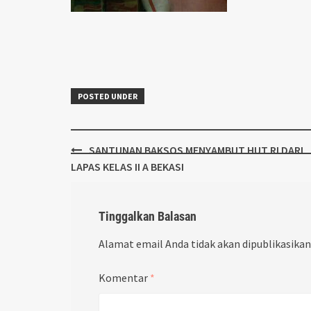
POSTED UNDER
Post
SANTUNAN BAKSOS MENYAMBUT HUT RI DARI
navigation
LAPAS KELAS II A BEKASI
Tinggalkan Balasan
Alamat email Anda tidak akan dipublikasikan
Komentar
*